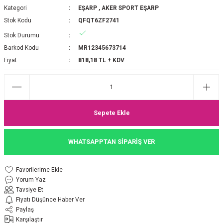
Kategori
EŞARP
,
AKER SPORT EŞARP
P 2025-2026 SONBAHAR KIŞ
E MONOGRAM ŞAL
Stok Kodu
QFQT6ZF2741
Stok Durumu
M JAKAR EŞARP
İNKIL MEDİNE İPEĞİ ŞAL
Barkod Kodu
MR12345673714
OOLTUCH PAMUK EŞARP
L
Fiyat
818,18 TL + KDV
GEL ŞİFON EŞARP
LİĞİ İPEK KOTON EŞARP
Sepete Ekle
 EŞARP
LÜ ŞAL
WHATSAPPTAN SİPARİŞ VER
ARP
E İPEĞİ ŞAL
Yorum Yaz
L İPEK EŞARP
O ŞAL
Tavsiye Et
Fiyatı Düşünce Haber Ver
ARP
ŞAL
Paylaş
Karşılaştır