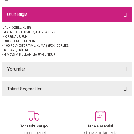
EŞARP
Ürün Bilgisi
 EŞARP
AL
ÜRÜN ÖZELLİKLERİ
- AKER SPORT TİVİL EŞARP 7940-922
İPEK EŞARP 2025-2026 SONBAHAR KIŞ
M JAKAR ŞAL
- ORJİNAL ÜRÜN
- 90X90 CM EBATINDA
- 100 POLYESTER TİVİL KUMAŞ İPEK İÇERMEZ
GRAM EŞARP
ği İpek Koton Şal
- KOLAY ŞEKİL ALIR
- 4 MEVSİM KULLANIMA UYGUNDUR
ARP
Yorumlar
 EŞARP
LI ŞAL
Taksit Seçenekleri
Bu ürüne ilk yorumu siz yapın!
EŞARP
KARLI ŞAL
 ŞAL
Yorum Yaz
 ŞAL
Ücretsiz Kargo
İade Garantisi
3000 TL ÜZERİ
SİTEMİZDE İADEMİZ