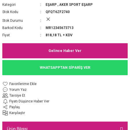
Kategori
EŞARP
,
AKER SPORT EŞARP
P 2025-2026 SONBAHAR KIŞ
E MONOGRAM ŞAL
Stok Kodu
QFQT6ZF2740
Stok Durumu
M JAKAR EŞARP
İNKIL MEDİNE İPEĞİ ŞAL
Barkod Kodu
MR12345673713
OOLTUCH PAMUK EŞARP
L
Fiyat
818,18 TL + KDV
GEL ŞİFON EŞARP
Gelince Haber Ver
LİĞİ İPEK KOTON EŞARP
WHATSAPPTAN SİPARİŞ VER
 EŞARP
LÜ ŞAL
Yorum Yaz
ARP
E İPEĞİ ŞAL
Tavsiye Et
Fiyatı Düşünce Haber Ver
L İPEK EŞARP
O ŞAL
Paylaş
Karşılaştır
ARP
ŞAL
Ürün Bilgisi