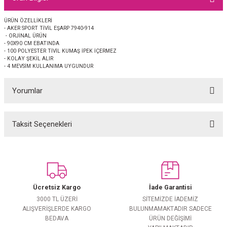
EŞARP
ÜRÜN ÖZELLİKLERİ
- AKER SPORT TİVİL EŞARP 7940-914
 EŞARP
AL
- ORJİNAL ÜRÜN
- 90X90 CM EBATINDA
- 100 POLYESTER TİVİL KUMAŞ İPEK İÇERMEZ
İPEK EŞARP 2025-2026 SONBAHAR KIŞ
M JAKAR ŞAL
- KOLAY ŞEKİL ALIR
- 4 MEVSİM KULLANIMA UYGUNDUR
GRAM EŞARP
ği İpek Koton Şal
Yorumlar
ARP
Taksit Seçenekleri
Bu ürüne ilk yorumu siz yapın!
 EŞARP
LI ŞAL
EŞARP
KARLI ŞAL
Yorum Yaz
 ŞAL
Ücretsiz Kargo
İade Garantisi
3000 TL ÜZERİ
SİTEMİZDE İADEMİZ
 ŞAL
ALIŞVERİŞLERDE KARGO
BULUNMAMAKTADIR SADECE
BEDAVA
ÜRÜN DEĞİŞİMİ