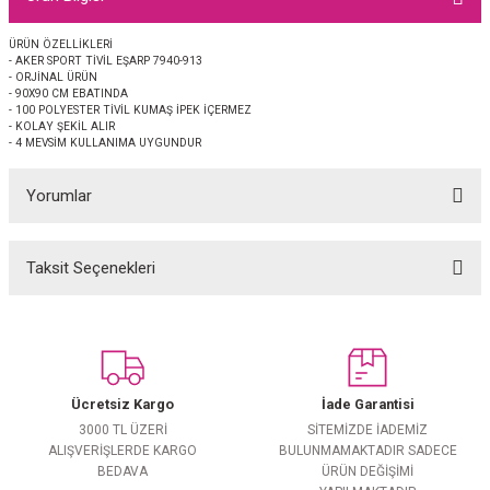
EŞARP
ÜRÜN ÖZELLİKLERİ
- AKER SPORT TİVİL EŞARP 7940-913
 EŞARP
AL
- ORJİNAL ÜRÜN
- 90X90 CM EBATINDA
- 100 POLYESTER TİVİL KUMAŞ İPEK İÇERMEZ
İPEK EŞARP 2025-2026 SONBAHAR KIŞ
M JAKAR ŞAL
- KOLAY ŞEKİL ALIR
- 4 MEVSİM KULLANIMA UYGUNDUR
GRAM EŞARP
ği İpek Koton Şal
Yorumlar
ARP
Taksit Seçenekleri
Bu ürüne ilk yorumu siz yapın!
 EŞARP
LI ŞAL
EŞARP
KARLI ŞAL
Yorum Yaz
 ŞAL
Ücretsiz Kargo
İade Garantisi
3000 TL ÜZERİ
SİTEMİZDE İADEMİZ
 ŞAL
ALIŞVERİŞLERDE KARGO
BULUNMAMAKTADIR SADECE
BEDAVA
ÜRÜN DEĞİŞİMİ