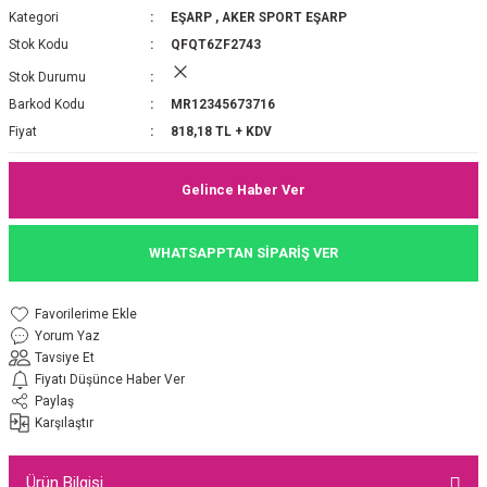
Kategori
EŞARP
,
AKER SPORT EŞARP
P 2025-2026 SONBAHAR KIŞ
E MONOGRAM ŞAL
Stok Kodu
QFQT6ZF2743
Stok Durumu
M JAKAR EŞARP
İNKIL MEDİNE İPEĞİ ŞAL
Barkod Kodu
MR12345673716
OOLTUCH PAMUK EŞARP
L
Fiyat
818,18 TL + KDV
GEL ŞİFON EŞARP
Gelince Haber Ver
LİĞİ İPEK KOTON EŞARP
WHATSAPPTAN SİPARİŞ VER
 EŞARP
LÜ ŞAL
Yorum Yaz
ARP
E İPEĞİ ŞAL
Tavsiye Et
Fiyatı Düşünce Haber Ver
L İPEK EŞARP
O ŞAL
Paylaş
Karşılaştır
ARP
ŞAL
Ürün Bilgisi