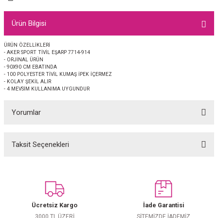
EŞARP
Ürün Bilgisi
 EŞARP
AL
ÜRÜN ÖZELLİKLERİ
- AKER SPORT TİVİL EŞARP 7714-914
İPEK EŞARP 2025-2026 SONBAHAR KIŞ
M JAKAR ŞAL
- ORJİNAL ÜRÜN
- 90X90 CM EBATINDA
- 100 POLYESTER TİVİL KUMAŞ İPEK İÇERMEZ
GRAM EŞARP
ği İpek Koton Şal
- KOLAY ŞEKİL ALIR
- 4 MEVSİM KULLANIMA UYGUNDUR
ARP
Yorumlar
 EŞARP
LI ŞAL
Taksit Seçenekleri
Bu ürüne ilk yorumu siz yapın!
EŞARP
KARLI ŞAL
 ŞAL
Yorum Yaz
 ŞAL
Ücretsiz Kargo
İade Garantisi
3000 TL ÜZERİ
SİTEMİZDE İADEMİZ