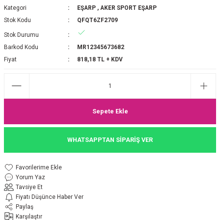
Kategori
EŞARP
,
AKER SPORT EŞARP
P 2025-2026 SONBAHAR KIŞ
E MONOGRAM ŞAL
Stok Kodu
QFQT6ZF2709
Stok Durumu
M JAKAR EŞARP
İNKIL MEDİNE İPEĞİ ŞAL
Barkod Kodu
MR12345673682
OOLTUCH PAMUK EŞARP
L
Fiyat
818,18 TL + KDV
GEL ŞİFON EŞARP
LİĞİ İPEK KOTON EŞARP
Sepete Ekle
 EŞARP
LÜ ŞAL
WHATSAPPTAN SİPARİŞ VER
ARP
E İPEĞİ ŞAL
Yorum Yaz
L İPEK EŞARP
O ŞAL
Tavsiye Et
Fiyatı Düşünce Haber Ver
ARP
ŞAL
Paylaş
Karşılaştır