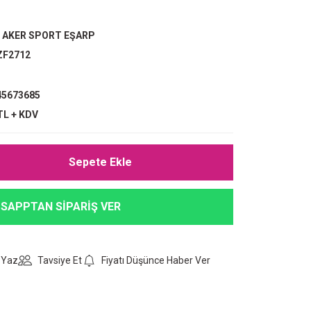
,
AKER SPORT EŞARP
ZF2712
5673685
TL + KDV
Sepete Ekle
SAPPTAN SİPARİŞ VER
 Yaz
Tavsiye Et
Fiyatı Düşünce Haber Ver