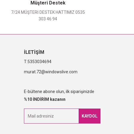
Müşteri Destek
7/24 MÜŞTERİ DESTEK HATTIMIZ 0535
303 46 94
İLETİŞİM
5353034694
murat.72@windowslive.com
E-bültene abone olun, ilk siparişinizde
%10 İNDİRİM kazanın
KAYDOL