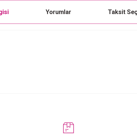
gisi
Yorumlar
Taksit Seç
Bu ürüne ilk yorumu siz yapın!