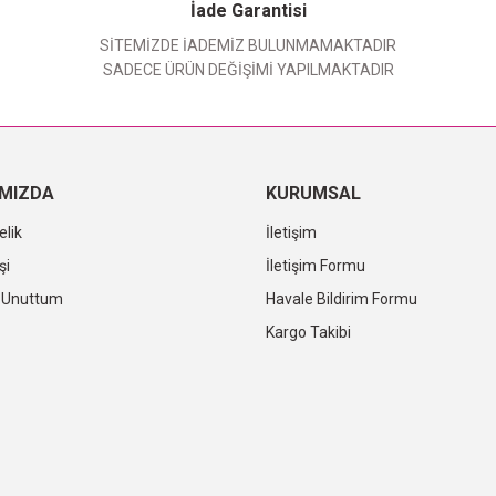
Yorum Yaz
İade Garantisi
SİTEMİZDE İADEMİZ BULUNMAMAKTADIR
SADECE ÜRÜN DEĞİŞİMİ YAPILMAKTADIR
IMIZDA
KURUMSAL
elik
İletişim
şi
İletişim Formu
i Unuttum
Havale Bildirim Formu
Kargo Takibi