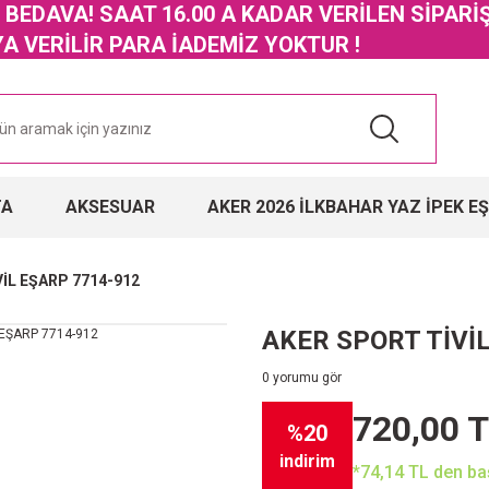
GO BEDAVA! SAAT 16.00 A KADAR VERİLEN SİPARİ
 VERİLİR PARA İADEMİZ YOKTUR !
TA
AKSESUAR
AKER 2026 İLKBAHAR YAZ İPEK E
İL EŞARP 7714-912
AKER SPORT TİVİ
0 yorumu gör
720,00 
%20
indirim
*74,14 TL den baş