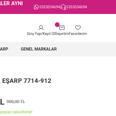
ŞLER AYNI
5353034694
5353034694
Giriş Yap/Kayıt Ol
Sepetim
Favorilerim
ŞARP
GENEL MARKALAR
L EŞARP 7714-912
TL
900,00 TL
layan taksitlerle!