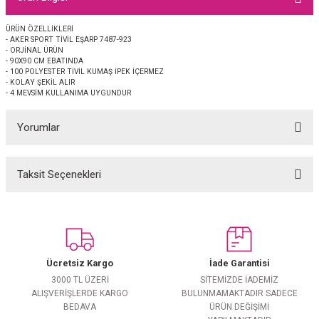
EŞARP
ÜRÜN ÖZELLİKLERİ
- AKER SPORT TİVİL EŞARP 7487-923
 EŞARP
AL
- ORJİNAL ÜRÜN
- 90X90 CM EBATINDA
- 100 POLYESTER TİVİL KUMAŞ İPEK İÇERMEZ
İPEK EŞARP 2025-2026 SONBAHAR KIŞ
M JAKAR ŞAL
- KOLAY ŞEKİL ALIR
- 4 MEVSİM KULLANIMA UYGUNDUR
GRAM EŞARP
ği İpek Koton Şal
Yorumlar
ARP
Taksit Seçenekleri
Bu ürüne ilk yorumu siz yapın!
 EŞARP
LI ŞAL
EŞARP
KARLI ŞAL
Yorum Yaz
 ŞAL
Ücretsiz Kargo
İade Garantisi
3000 TL ÜZERİ
SİTEMİZDE İADEMİZ
 ŞAL
ALIŞVERİŞLERDE KARGO
BULUNMAMAKTADIR SADECE
BEDAVA
ÜRÜN DEĞİŞİMİ