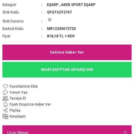
Kategori
EŞARP
,
AKER SPORT EŞARP
P 2025-2026 SONBAHAR KIŞ
E MONOGRAM ŞAL
Stok Kodu
QFQT6ZF2747
Stok Durumu
M JAKAR EŞARP
İNKIL MEDİNE İPEĞİ ŞAL
Barkod Kodu
MR12345673720
OOLTUCH PAMUK EŞARP
L
Fiyat
818,18 TL + KDV
GEL ŞİFON EŞARP
Gelince Haber Ver
LİĞİ İPEK KOTON EŞARP
WHATSAPPTAN SİPARİŞ VER
 EŞARP
LÜ ŞAL
Yorum Yaz
ARP
E İPEĞİ ŞAL
Tavsiye Et
Fiyatı Düşünce Haber Ver
L İPEK EŞARP
O ŞAL
Paylaş
Karşılaştır
ARP
ŞAL
Ürün Bilgisi