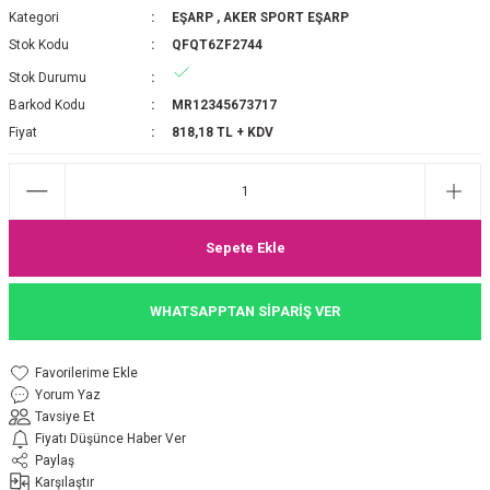
Kategori
EŞARP
,
AKER SPORT EŞARP
P 2025-2026 SONBAHAR KIŞ
E MONOGRAM ŞAL
Stok Kodu
QFQT6ZF2744
Stok Durumu
M JAKAR EŞARP
İNKIL MEDİNE İPEĞİ ŞAL
Barkod Kodu
MR12345673717
OOLTUCH PAMUK EŞARP
L
Fiyat
818,18 TL + KDV
GEL ŞİFON EŞARP
LİĞİ İPEK KOTON EŞARP
Sepete Ekle
 EŞARP
LÜ ŞAL
WHATSAPPTAN SİPARİŞ VER
ARP
E İPEĞİ ŞAL
Yorum Yaz
L İPEK EŞARP
O ŞAL
Tavsiye Et
Fiyatı Düşünce Haber Ver
ARP
ŞAL
Paylaş
Karşılaştır