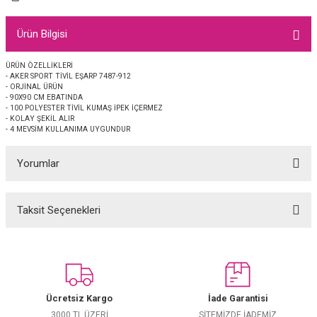
EŞARP
Ürün Bilgisi
 EŞARP
AL
ÜRÜN ÖZELLİKLERİ
- AKER SPORT TİVİL EŞARP 7487-912
İPEK EŞARP 2025-2026 SONBAHAR KIŞ
M JAKAR ŞAL
- ORJİNAL ÜRÜN
- 90X90 CM EBATINDA
- 100 POLYESTER TİVİL KUMAŞ İPEK İÇERMEZ
GRAM EŞARP
ği İpek Koton Şal
- KOLAY ŞEKİL ALIR
- 4 MEVSİM KULLANIMA UYGUNDUR
ARP
Yorumlar
 EŞARP
LI ŞAL
Taksit Seçenekleri
Bu ürüne ilk yorumu siz yapın!
EŞARP
KARLI ŞAL
 ŞAL
Yorum Yaz
 ŞAL
Ücretsiz Kargo
İade Garantisi
3000 TL ÜZERİ
SİTEMİZDE İADEMİZ