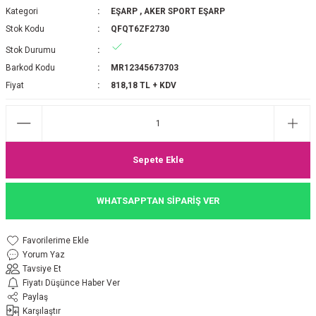
Kategori
EŞARP
,
AKER SPORT EŞARP
P 2025-2026 SONBAHAR KIŞ
E MONOGRAM ŞAL
Stok Kodu
QFQT6ZF2730
Stok Durumu
M JAKAR EŞARP
İNKIL MEDİNE İPEĞİ ŞAL
Barkod Kodu
MR12345673703
OOLTUCH PAMUK EŞARP
L
Fiyat
818,18 TL + KDV
GEL ŞİFON EŞARP
LİĞİ İPEK KOTON EŞARP
Sepete Ekle
 EŞARP
LÜ ŞAL
WHATSAPPTAN SİPARİŞ VER
ARP
E İPEĞİ ŞAL
Yorum Yaz
L İPEK EŞARP
O ŞAL
Tavsiye Et
Fiyatı Düşünce Haber Ver
ARP
ŞAL
Paylaş
Karşılaştır