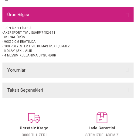
EŞARP
Ürün Bilgisi
 EŞARP
AL
ÜRÜN ÖZELLİKLERİ
-AKER SPORT TİVİL EŞARP 7452-911
İPEK EŞARP 2025-2026 SONBAHAR KIŞ
M JAKAR ŞAL
ORJİNAL ÜRÜN
- 90X90 CM EBATINDA
- 100 POLYESTER TİVİL KUMAŞ İPEK İÇERMEZ
GRAM EŞARP
ği İpek Koton Şal
- KOLAY ŞEKİL ALIR
- 4 MEVSİM KULLANIMA UYGUNDUR
ARP
Yorumlar
 EŞARP
LI ŞAL
Taksit Seçenekleri
Bu ürüne ilk yorumu siz yapın!
EŞARP
KARLI ŞAL
 ŞAL
Yorum Yaz
 ŞAL
Ücretsiz Kargo
İade Garantisi
3000 TL ÜZERİ
SİTEMİZDE İADEMİZ