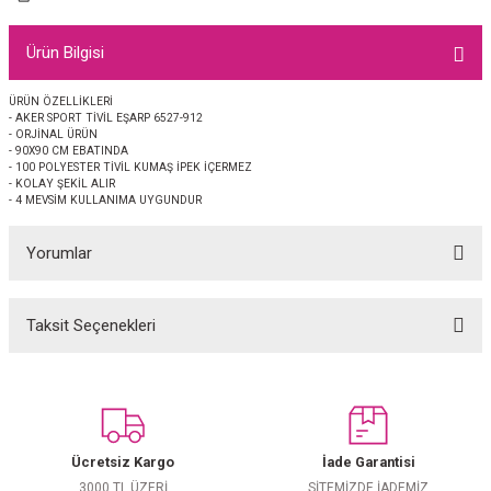
EŞARP
Ürün Bilgisi
 EŞARP
AL
ÜRÜN ÖZELLİKLERİ
- AKER SPORT TİVİL EŞARP 6527-912
İPEK EŞARP 2025-2026 SONBAHAR KIŞ
M JAKAR ŞAL
- ORJİNAL ÜRÜN
- 90X90 CM EBATINDA
- 100 POLYESTER TİVİL KUMAŞ İPEK İÇERMEZ
GRAM EŞARP
ği İpek Koton Şal
- KOLAY ŞEKİL ALIR
- 4 MEVSİM KULLANIMA UYGUNDUR
ARP
Yorumlar
 EŞARP
LI ŞAL
Taksit Seçenekleri
Bu ürüne ilk yorumu siz yapın!
EŞARP
KARLI ŞAL
 ŞAL
Yorum Yaz
 ŞAL
Ücretsiz Kargo
İade Garantisi
3000 TL ÜZERİ
SİTEMİZDE İADEMİZ