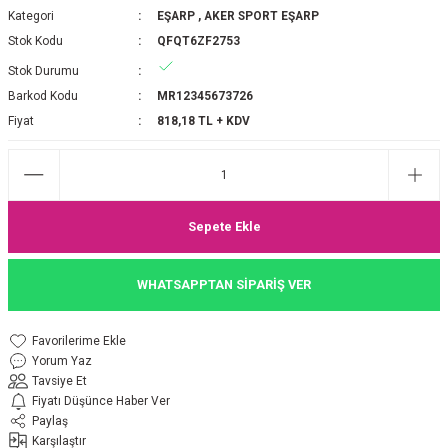
Kategori
EŞARP
,
AKER SPORT EŞARP
P 2025-2026 SONBAHAR KIŞ
E MONOGRAM ŞAL
Stok Kodu
QFQT6ZF2753
Stok Durumu
M JAKAR EŞARP
İNKIL MEDİNE İPEĞİ ŞAL
Barkod Kodu
MR12345673726
OOLTUCH PAMUK EŞARP
L
Fiyat
818,18 TL + KDV
GEL ŞİFON EŞARP
LİĞİ İPEK KOTON EŞARP
Sepete Ekle
 EŞARP
LÜ ŞAL
WHATSAPPTAN SİPARİŞ VER
ARP
E İPEĞİ ŞAL
Yorum Yaz
L İPEK EŞARP
O ŞAL
Tavsiye Et
Fiyatı Düşünce Haber Ver
ARP
ŞAL
Paylaş
Karşılaştır