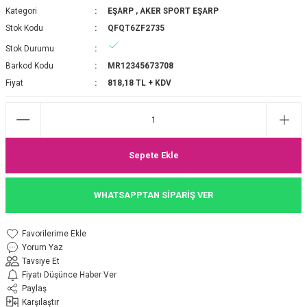
Kategori
EŞARP
,
AKER SPORT EŞARP
P 2025-2026 SONBAHAR KIŞ
E MONOGRAM ŞAL
Stok Kodu
QFQT6ZF2735
Stok Durumu
M JAKAR EŞARP
İNKIL MEDİNE İPEĞİ ŞAL
Barkod Kodu
MR12345673708
OOLTUCH PAMUK EŞARP
L
Fiyat
818,18 TL + KDV
GEL ŞİFON EŞARP
LİĞİ İPEK KOTON EŞARP
Sepete Ekle
 EŞARP
LÜ ŞAL
WHATSAPPTAN SİPARİŞ VER
ARP
E İPEĞİ ŞAL
Yorum Yaz
L İPEK EŞARP
O ŞAL
Tavsiye Et
Fiyatı Düşünce Haber Ver
ARP
ŞAL
Paylaş
Karşılaştır