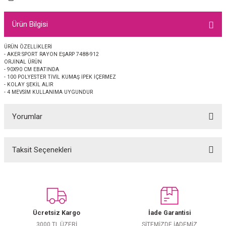
EŞARP
Ürün Bilgisi
 EŞARP
AL
ÜRÜN ÖZELLİKLERİ
- AKER SPORT RAYON EŞARP 7488-912
İPEK EŞARP 2025-2026 SONBAHAR KIŞ
M JAKAR ŞAL
ORJİNAL ÜRÜN
- 90X90 CM EBATINDA
- 100 POLYESTER TİVİL KUMAŞ İPEK İÇERMEZ
GRAM EŞARP
ği İpek Koton Şal
- KOLAY ŞEKİL ALIR
- 4 MEVSİM KULLANIMA UYGUNDUR
ARP
Yorumlar
 EŞARP
LI ŞAL
Taksit Seçenekleri
Bu ürüne ilk yorumu siz yapın!
EŞARP
KARLI ŞAL
 ŞAL
Yorum Yaz
 ŞAL
Ücretsiz Kargo
İade Garantisi
3000 TL ÜZERİ
SİTEMİZDE İADEMİZ