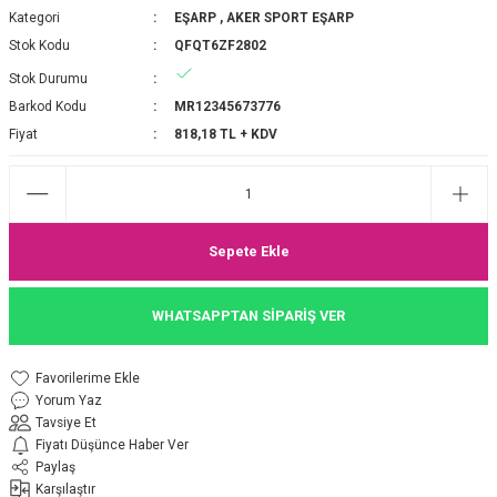
Kategori
EŞARP
,
AKER SPORT EŞARP
P 2025-2026 SONBAHAR KIŞ
E MONOGRAM ŞAL
Stok Kodu
QFQT6ZF2802
Stok Durumu
M JAKAR EŞARP
İNKIL MEDİNE İPEĞİ ŞAL
Barkod Kodu
MR12345673776
OOLTUCH PAMUK EŞARP
L
Fiyat
818,18 TL + KDV
GEL ŞİFON EŞARP
LİĞİ İPEK KOTON EŞARP
Sepete Ekle
 EŞARP
LÜ ŞAL
WHATSAPPTAN SİPARİŞ VER
ARP
E İPEĞİ ŞAL
Yorum Yaz
L İPEK EŞARP
O ŞAL
Tavsiye Et
Fiyatı Düşünce Haber Ver
ARP
ŞAL
Paylaş
Karşılaştır