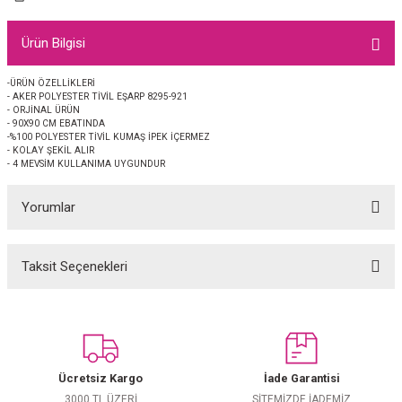
EŞARP
Ürün Bilgisi
 EŞARP
AL
-ÜRÜN ÖZELLİKLERİ
- AKER POLYESTER TİVİL EŞARP 8295-921
İPEK EŞARP 2025-2026 SONBAHAR KIŞ
M JAKAR ŞAL
- ORJİNAL ÜRÜN
- 90X90 CM EBATINDA
-%100 POLYESTER TİVİL KUMAŞ İPEK İÇERMEZ
GRAM EŞARP
ği İpek Koton Şal
- KOLAY ŞEKİL ALIR
- 4 MEVSİM KULLANIMA UYGUNDUR
ARP
Yorumlar
 EŞARP
LI ŞAL
Taksit Seçenekleri
Bu ürüne ilk yorumu siz yapın!
EŞARP
KARLI ŞAL
 ŞAL
Yorum Yaz
 ŞAL
Ücretsiz Kargo
İade Garantisi
3000 TL ÜZERİ
SİTEMİZDE İADEMİZ