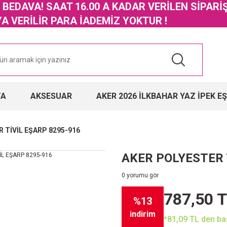
GO BEDAVA! SAAT 16.00 A KADAR VERİLEN SİPARİ
 VERİLİR PARA İADEMİZ YOKTUR !
TA
AKSESUAR
AKER 2026 İLKBAHAR YAZ İPEK E
 TİVİL EŞARP 8295-916
AKER POLYESTER 
0 yorumu gör
787,50 
%13
indirim
*81,09 TL den baş