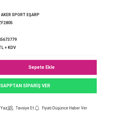
,
AKER SPORT EŞARP
ZF2805
5673779
TL + KDV
Sepete Ekle
SAPPTAN SİPARİŞ VER
 Yaz
Tavsiye Et
Fiyatı Düşünce Haber Ver