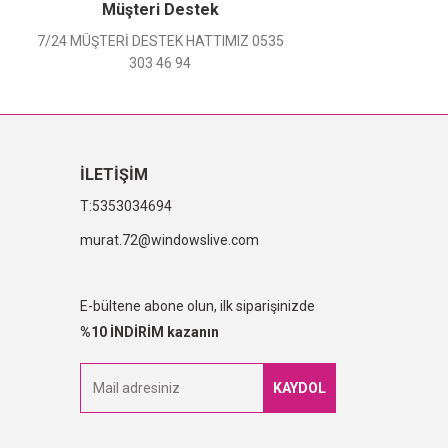
Müşteri Destek
7/24 MÜŞTERİ DESTEK HATTIMIZ 0535
303 46 94
İLETİŞİM
5353034694
murat.72@windowslive.com
E-bültene abone olun, ilk siparişinizde
%10 İNDİRİM kazanın
KAYDOL