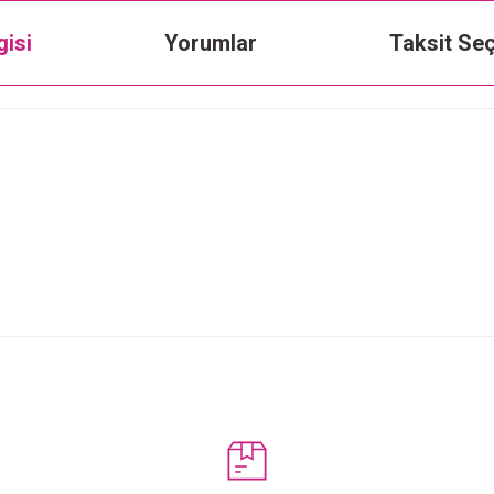
gisi
Yorumlar
Taksit Seç
Bu ürüne ilk yorumu siz yapın!