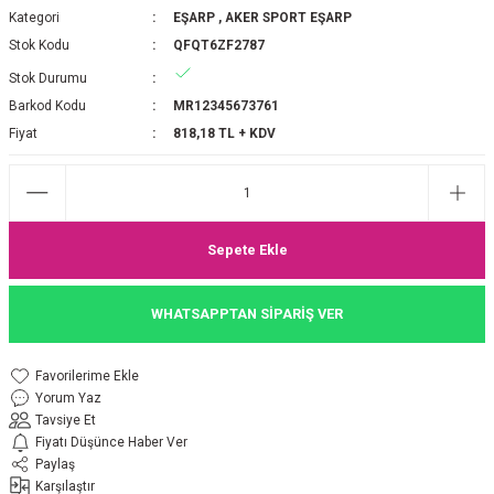
Kategori
EŞARP
,
AKER SPORT EŞARP
P 2025-2026 SONBAHAR KIŞ
E MONOGRAM ŞAL
Stok Kodu
QFQT6ZF2787
Stok Durumu
M JAKAR EŞARP
İNKIL MEDİNE İPEĞİ ŞAL
Barkod Kodu
MR12345673761
OOLTUCH PAMUK EŞARP
L
Fiyat
818,18 TL + KDV
GEL ŞİFON EŞARP
LİĞİ İPEK KOTON EŞARP
Sepete Ekle
 EŞARP
LÜ ŞAL
WHATSAPPTAN SİPARİŞ VER
ARP
E İPEĞİ ŞAL
Yorum Yaz
L İPEK EŞARP
O ŞAL
Tavsiye Et
Fiyatı Düşünce Haber Ver
ARP
ŞAL
Paylaş
Karşılaştır