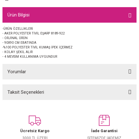
EŞARP
Ürün Bilgisi
 EŞARP
AL
-ÜRÜN ÖZELLİKLERİ
- AKER POLYESTER TİVİL EŞARP 8189-922
İPEK EŞARP 2025-2026 SONBAHAR KIŞ
M JAKAR ŞAL
- ORJİNAL ÜRÜN
- 90X90 CM EBATINDA
-%100 POLYESTER TİVİL KUMAŞ İPEK İÇERMEZ
GRAM EŞARP
ği İpek Koton Şal
- KOLAY ŞEKİL ALIR
- 4 MEVSİM KULLANIMA UYGUNDUR
ARP
Yorumlar
 EŞARP
LI ŞAL
Taksit Seçenekleri
Bu ürüne ilk yorumu siz yapın!
EŞARP
KARLI ŞAL
 ŞAL
Yorum Yaz
 ŞAL
Ücretsiz Kargo
İade Garantisi
3000 TL ÜZERİ
SİTEMİZDE İADEMİZ