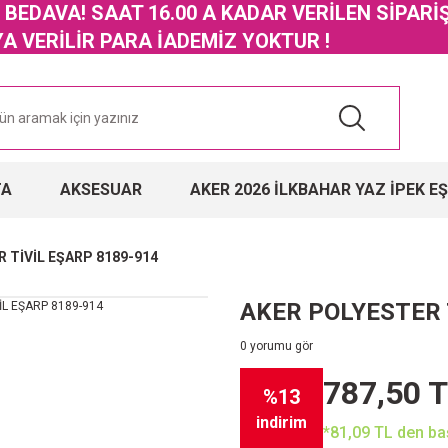
GO BEDAVA! SAAT 16.00 A KADAR VERİLEN SİPARİ
 VERİLİR PARA İADEMİZ YOKTUR !
TA
AKSESUAR
AKER 2026 İLKBAHAR YAZ İPEK E
 TİVİL EŞARP 8189-914
AKER POLYESTER 
0 yorumu gör
787,50 
%13
indirim
*81,09 TL den baş