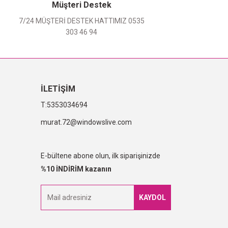
Müşteri Destek
7/24 MÜŞTERİ DESTEK HATTIMIZ 0535
303 46 94
İLETİŞİM
5353034694
murat.72@windowslive.com
E-bültene abone olun, ilk siparişinizde
%10 İNDİRİM kazanın
KAYDOL