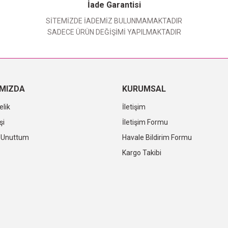
Yorum Yaz
İade Garantisi
SİTEMİZDE İADEMİZ BULUNMAMAKTADIR
SADECE ÜRÜN DEĞİŞİMİ YAPILMAKTADIR
IMIZDA
KURUMSAL
elik
İletişim
şi
İletişim Formu
i Unuttum
Havale Bildirim Formu
Kargo Takibi