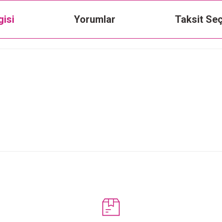
gisi
Yorumlar
Taksit Seç
Bu ürüne ilk yorumu siz yapın!