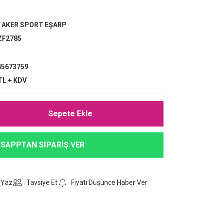
,
AKER SPORT EŞARP
ZF2785
5673759
TL + KDV
Sepete Ekle
SAPPTAN SİPARİŞ VER
 Yaz
Tavsiye Et
Fiyatı Düşünce Haber Ver