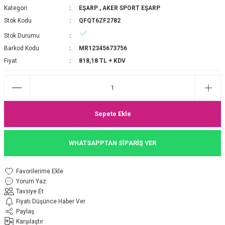
Kategori
EŞARP
,
AKER SPORT EŞARP
P 2025-2026 SONBAHAR KIŞ
E MONOGRAM ŞAL
Stok Kodu
QFQT6ZF2782
Stok Durumu
M JAKAR EŞARP
İNKIL MEDİNE İPEĞİ ŞAL
Barkod Kodu
MR12345673756
OOLTUCH PAMUK EŞARP
L
Fiyat
818,18 TL + KDV
GEL ŞİFON EŞARP
LİĞİ İPEK KOTON EŞARP
Sepete Ekle
 EŞARP
LÜ ŞAL
WHATSAPPTAN SİPARİŞ VER
ARP
E İPEĞİ ŞAL
Yorum Yaz
L İPEK EŞARP
O ŞAL
Tavsiye Et
Fiyatı Düşünce Haber Ver
ARP
ŞAL
Paylaş
Karşılaştır