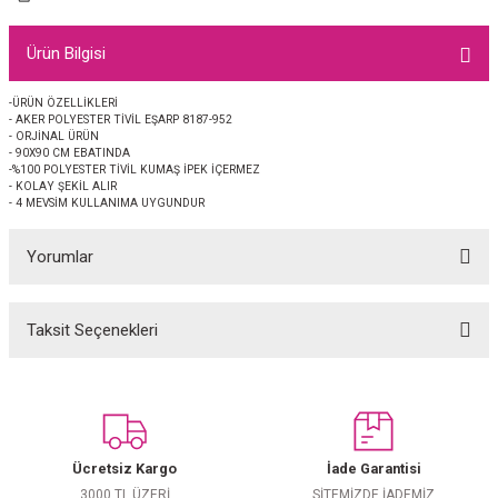
EŞARP
Ürün Bilgisi
 EŞARP
AL
-ÜRÜN ÖZELLİKLERİ
- AKER POLYESTER TİVİL EŞARP 8187-952
İPEK EŞARP 2025-2026 SONBAHAR KIŞ
M JAKAR ŞAL
- ORJİNAL ÜRÜN
- 90X90 CM EBATINDA
-%100 POLYESTER TİVİL KUMAŞ İPEK İÇERMEZ
GRAM EŞARP
ği İpek Koton Şal
- KOLAY ŞEKİL ALIR
- 4 MEVSİM KULLANIMA UYGUNDUR
ARP
Yorumlar
 EŞARP
LI ŞAL
Taksit Seçenekleri
Bu ürüne ilk yorumu siz yapın!
EŞARP
KARLI ŞAL
 ŞAL
Yorum Yaz
 ŞAL
Ücretsiz Kargo
İade Garantisi
3000 TL ÜZERİ
SİTEMİZDE İADEMİZ