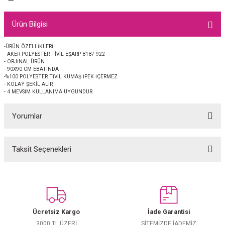
EŞARP
Ürün Bilgisi
 EŞARP
AL
-ÜRÜN ÖZELLİKLERİ
- AKER POLYESTER TİVİL EŞARP 8187-922
İPEK EŞARP 2025-2026 SONBAHAR KIŞ
M JAKAR ŞAL
- ORJİNAL ÜRÜN
- 90X90 CM EBATINDA
-%100 POLYESTER TİVİL KUMAŞ İPEK İÇERMEZ
GRAM EŞARP
ği İpek Koton Şal
- KOLAY ŞEKİL ALIR
- 4 MEVSİM KULLANIMA UYGUNDUR
ARP
Yorumlar
 EŞARP
LI ŞAL
Taksit Seçenekleri
Bu ürüne ilk yorumu siz yapın!
EŞARP
KARLI ŞAL
 ŞAL
Yorum Yaz
 ŞAL
Ücretsiz Kargo
İade Garantisi
3000 TL ÜZERİ
SİTEMİZDE İADEMİZ