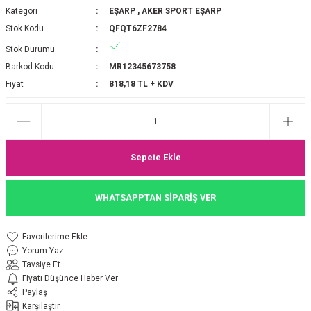
Kategori
EŞARP
,
AKER SPORT EŞARP
P 2025-2026 SONBAHAR KIŞ
E MONOGRAM ŞAL
Stok Kodu
QFQT6ZF2784
Stok Durumu
M JAKAR EŞARP
İNKIL MEDİNE İPEĞİ ŞAL
Barkod Kodu
MR12345673758
OOLTUCH PAMUK EŞARP
L
Fiyat
818,18 TL + KDV
GEL ŞİFON EŞARP
LİĞİ İPEK KOTON EŞARP
Sepete Ekle
 EŞARP
LÜ ŞAL
WHATSAPPTAN SİPARİŞ VER
ARP
E İPEĞİ ŞAL
Yorum Yaz
L İPEK EŞARP
O ŞAL
Tavsiye Et
Fiyatı Düşünce Haber Ver
ARP
ŞAL
Paylaş
Karşılaştır