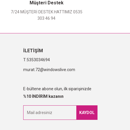
Müşteri Destek
7/24 MÜŞTERİ DESTEK HATTIMIZ 0535
303 46 94
İLETİŞİM
5353034694
murat.72@windowslive.com
E-bültene abone olun, ilk siparişinizde
%10 İNDİRİM kazanın
KAYDOL