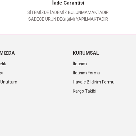
Yorum Yaz
İade Garantisi
SİTEMİZDE İADEMİZ BULUNMAMAKTADIR
SADECE ÜRÜN DEĞİŞİMİ YAPILMAKTADIR
IMIZDA
KURUMSAL
elik
İletişim
şi
İletişim Formu
i Unuttum
Havale Bildirim Formu
Kargo Takibi