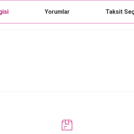
gisi
Yorumlar
Taksit Seç
Bu ürüne ilk yorumu siz yapın!