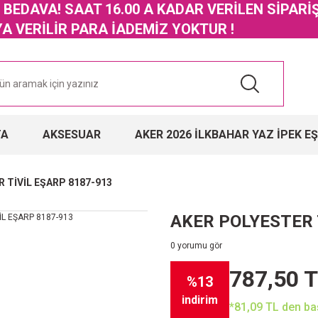
GO BEDAVA! SAAT 16.00 A KADAR VERİLEN SİPARİ
 VERİLİR PARA İADEMİZ YOKTUR !
TA
AKSESUAR
AKER 2026 İLKBAHAR YAZ İPEK E
 TİVİL EŞARP 8187-913
AKER POLYESTER 
0 yorumu gör
787,50 
%13
indirim
*81,09 TL den baş