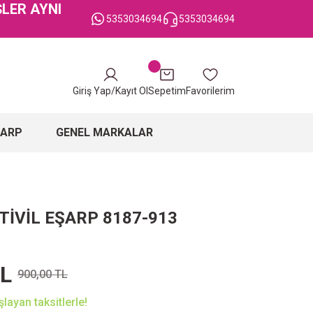
ŞLER AYNI
5353034694
5353034694
Giriş Yap/Kayıt Ol
Sepetim
Favorilerim
ŞARP
GENEL MARKALAR
TİVİL EŞARP 8187-913
TL
900,00 TL
layan taksitlerle!