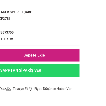
,
AKER SPORT EŞARP
ZF2781
5673755
TL + KDV
Sepete Ekle
SAPPTAN SİPARİŞ VER
 Yaz
Tavsiye Et
Fiyatı Düşünce Haber Ver