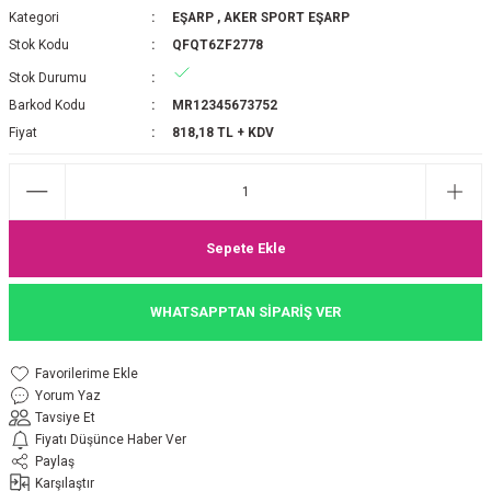
Kategori
EŞARP
,
AKER SPORT EŞARP
P 2025-2026 SONBAHAR KIŞ
E MONOGRAM ŞAL
Stok Kodu
QFQT6ZF2778
Stok Durumu
M JAKAR EŞARP
İNKIL MEDİNE İPEĞİ ŞAL
Barkod Kodu
MR12345673752
OOLTUCH PAMUK EŞARP
L
Fiyat
818,18 TL + KDV
GEL ŞİFON EŞARP
LİĞİ İPEK KOTON EŞARP
Sepete Ekle
 EŞARP
LÜ ŞAL
WHATSAPPTAN SİPARİŞ VER
ARP
E İPEĞİ ŞAL
Yorum Yaz
L İPEK EŞARP
O ŞAL
Tavsiye Et
Fiyatı Düşünce Haber Ver
ARP
ŞAL
Paylaş
Karşılaştır