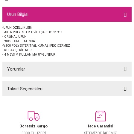
EŞARP
Ürün Bilgisi
 EŞARP
AL
-ÜRÜN ÖZELLİKLERİ
- AKER POLYESTER TİVİL EŞARP 8187-911
İPEK EŞARP 2025-2026 SONBAHAR KIŞ
M JAKAR ŞAL
- ORJİNAL ÜRÜN
- 90X90 CM EBATINDA
-%100 POLYESTER TİVİL KUMAŞ İPEK İÇERMEZ
GRAM EŞARP
ği İpek Koton Şal
- KOLAY ŞEKİL ALIR
- 4 MEVSİM KULLANIMA UYGUNDUR
ARP
Yorumlar
 EŞARP
LI ŞAL
Taksit Seçenekleri
Bu ürüne ilk yorumu siz yapın!
EŞARP
KARLI ŞAL
 ŞAL
Yorum Yaz
 ŞAL
Ücretsiz Kargo
İade Garantisi
3000 TL ÜZERİ
SİTEMİZDE İADEMİZ