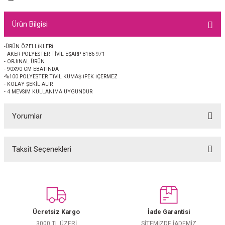
EŞARP
Ürün Bilgisi
 EŞARP
AL
-ÜRÜN ÖZELLİKLERİ
- AKER POLYESTER TİVİL EŞARP 8186-971
İPEK EŞARP 2025-2026 SONBAHAR KIŞ
M JAKAR ŞAL
- ORJİNAL ÜRÜN
- 90X90 CM EBATINDA
-%100 POLYESTER TİVİL KUMAŞ İPEK İÇERMEZ
GRAM EŞARP
ği İpek Koton Şal
- KOLAY ŞEKİL ALIR
- 4 MEVSİM KULLANIMA UYGUNDUR
ARP
Yorumlar
 EŞARP
LI ŞAL
Taksit Seçenekleri
Bu ürüne ilk yorumu siz yapın!
EŞARP
KARLI ŞAL
 ŞAL
Yorum Yaz
 ŞAL
Ücretsiz Kargo
İade Garantisi
3000 TL ÜZERİ
SİTEMİZDE İADEMİZ