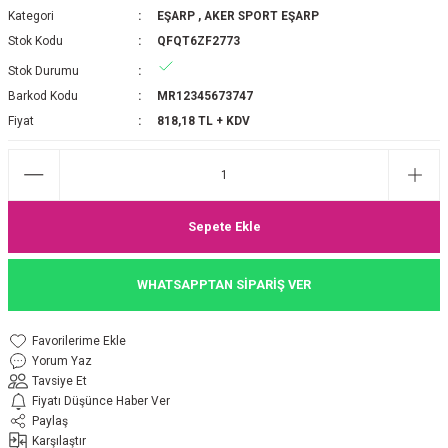
Kategori
EŞARP
,
AKER SPORT EŞARP
P 2025-2026 SONBAHAR KIŞ
E MONOGRAM ŞAL
Stok Kodu
QFQT6ZF2773
Stok Durumu
M JAKAR EŞARP
İNKIL MEDİNE İPEĞİ ŞAL
Barkod Kodu
MR12345673747
OOLTUCH PAMUK EŞARP
L
Fiyat
818,18 TL + KDV
GEL ŞİFON EŞARP
LİĞİ İPEK KOTON EŞARP
Sepete Ekle
 EŞARP
LÜ ŞAL
WHATSAPPTAN SİPARİŞ VER
ARP
E İPEĞİ ŞAL
Yorum Yaz
L İPEK EŞARP
O ŞAL
Tavsiye Et
Fiyatı Düşünce Haber Ver
ARP
ŞAL
Paylaş
Karşılaştır