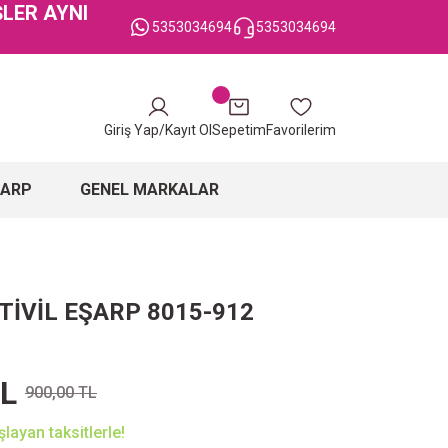
ŞLER AYNI
5353034694
5353034694
Giriş Yap/Kayıt Ol
Sepetim
Favorilerim
ŞARP
GENEL MARKALAR
TİVİL EŞARP 8015-912
TL
900,00 TL
layan taksitlerle!