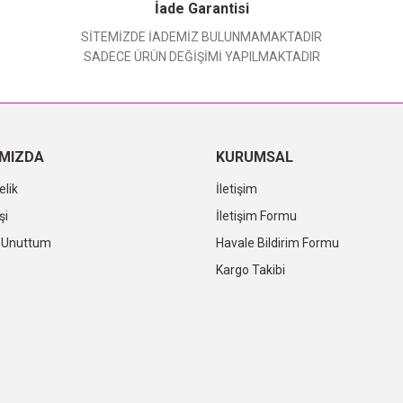
Yorum Yaz
İade Garantisi
SİTEMİZDE İADEMİZ BULUNMAMAKTADIR
SADECE ÜRÜN DEĞİŞİMİ YAPILMAKTADIR
IMIZDA
KURUMSAL
elik
İletişim
şi
İletişim Formu
i Unuttum
Havale Bildirim Formu
Kargo Takibi