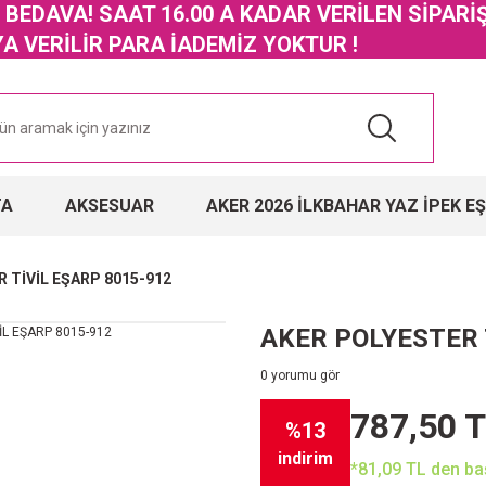
GO BEDAVA! SAAT 16.00 A KADAR VERİLEN SİPARİ
 VERİLİR PARA İADEMİZ YOKTUR !
TA
AKSESUAR
AKER 2026 İLKBAHAR YAZ İPEK E
 TİVİL EŞARP 8015-912
AKER POLYESTER 
0 yorumu gör
787,50 
%13
indirim
*81,09 TL den baş