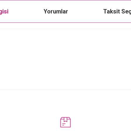
gisi
Yorumlar
Taksit Seç
Bu ürüne ilk yorumu siz yapın!