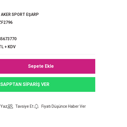
,
AKER SPORT EŞARP
ZF2796
5673770
TL + KDV
Sepete Ekle
SAPPTAN SİPARİŞ VER
 Yaz
Tavsiye Et
Fiyatı Düşünce Haber Ver