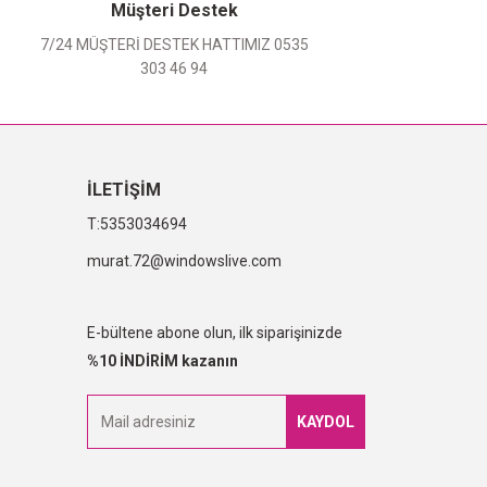
Müşteri Destek
7/24 MÜŞTERİ DESTEK HATTIMIZ 0535
303 46 94
İLETİŞİM
5353034694
murat.72@windowslive.com
E-bültene abone olun, ilk siparişinizde
%10 İNDİRİM kazanın
KAYDOL