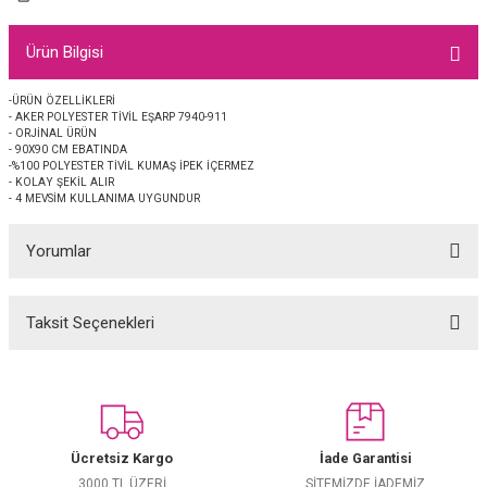
EŞARP
Ürün Bilgisi
 EŞARP
AL
-ÜRÜN ÖZELLİKLERİ
- AKER POLYESTER TİVİL EŞARP 7940-911
İPEK EŞARP 2025-2026 SONBAHAR KIŞ
M JAKAR ŞAL
- ORJİNAL ÜRÜN
- 90X90 CM EBATINDA
-%100 POLYESTER TİVİL KUMAŞ İPEK İÇERMEZ
GRAM EŞARP
ği İpek Koton Şal
- KOLAY ŞEKİL ALIR
- 4 MEVSİM KULLANIMA UYGUNDUR
ARP
Yorumlar
 EŞARP
LI ŞAL
Taksit Seçenekleri
Bu ürüne ilk yorumu siz yapın!
EŞARP
KARLI ŞAL
 ŞAL
Yorum Yaz
 ŞAL
Ücretsiz Kargo
İade Garantisi
3000 TL ÜZERİ
SİTEMİZDE İADEMİZ