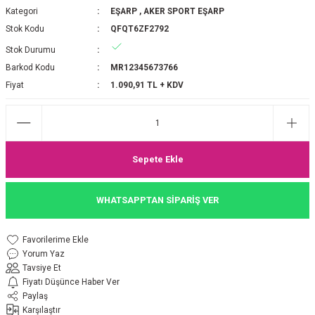
Kategori
EŞARP
,
AKER SPORT EŞARP
P 2025-2026 SONBAHAR KIŞ
E MONOGRAM ŞAL
Stok Kodu
QFQT6ZF2792
Stok Durumu
M JAKAR EŞARP
İNKIL MEDİNE İPEĞİ ŞAL
Barkod Kodu
MR12345673766
OOLTUCH PAMUK EŞARP
L
Fiyat
1.090,91 TL + KDV
GEL ŞİFON EŞARP
LİĞİ İPEK KOTON EŞARP
Sepete Ekle
 EŞARP
LÜ ŞAL
WHATSAPPTAN SİPARİŞ VER
ARP
E İPEĞİ ŞAL
Yorum Yaz
L İPEK EŞARP
O ŞAL
Tavsiye Et
Fiyatı Düşünce Haber Ver
ARP
ŞAL
Paylaş
Karşılaştır