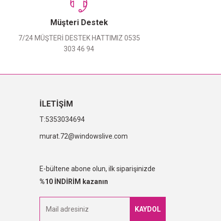
Müşteri Destek
7/24 MÜŞTERİ DESTEK HATTIMIZ 0535
303 46 94
İLETİŞİM
5353034694
murat.72@windowslive.com
E-bültene abone olun, ilk siparişinizde
%10 İNDİRİM kazanın
KAYDOL