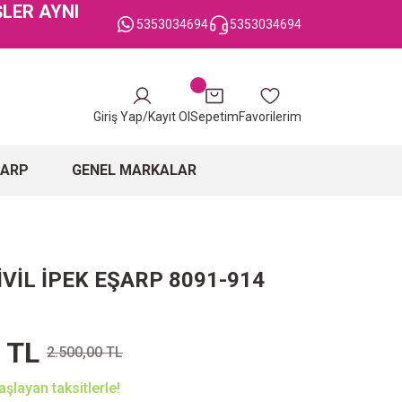
ŞLER AYNI
5353034694
5353034694
Giriş Yap/Kayıt Ol
Sepetim
Favorilerim
ŞARP
GENEL MARKALAR
VİL İPEK EŞARP 8091-914
 TL
2.500,00 TL
şlayan taksitlerle!