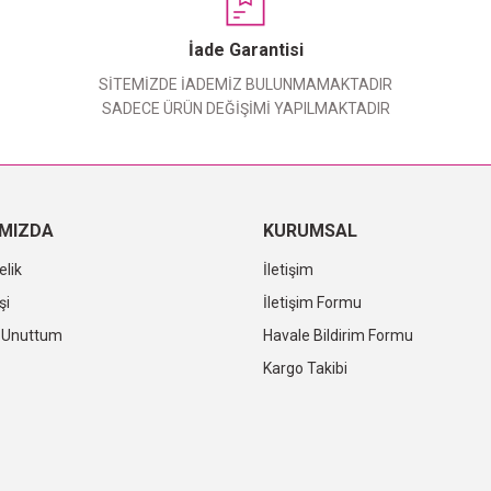
Yorum Yaz
İade Garantisi
SİTEMİZDE İADEMİZ BULUNMAMAKTADIR
SADECE ÜRÜN DEĞİŞİMİ YAPILMAKTADIR
IMIZDA
KURUMSAL
elik
İletişim
şi
İletişim Formu
i Unuttum
Havale Bildirim Formu
Kargo Takibi