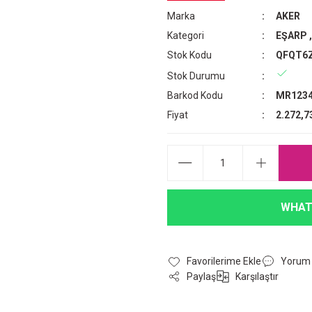
Marka
AKER
Kategori
EŞARP
Stok Kodu
QFQT6
Stok Durumu
Barkod Kodu
MR1234
Fiyat
2.272,7
WHAT
Yorum
Paylaş
Karşılaştır