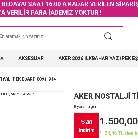
GO BEDAVA! SAAT 16.00 A KADAR VERİLEN SİPARİ
 VERİLİR PARA İADEMİZ YOKTUR !
TA
AKSESUAR
AKER 2026 İLKBAHAR YAZ İPEK E
TİVİL İPEK EŞARP 8091-914
AKER NOSTALJİ Tİ
0 yorumu gör
1.500,00
%40
indirim
*154,46 TL den ba