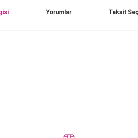
gisi
Yorumlar
Taksit Seç
Bu ürüne ilk yorumu siz yapın!