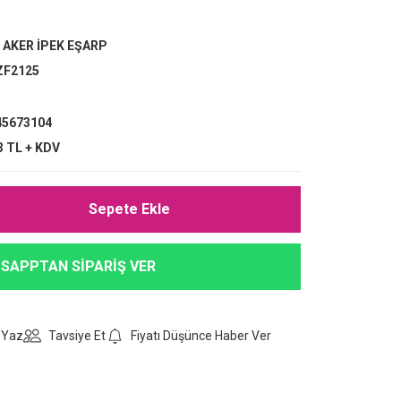
,
AKER İPEK EŞARP
ZF2125
5673104
3 TL + KDV
Sepete Ekle
SAPPTAN SİPARİŞ VER
 Yaz
Tavsiye Et
Fiyatı Düşünce Haber Ver