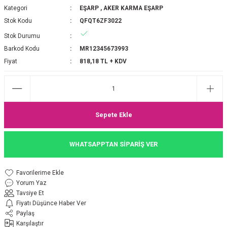
Kategori
EŞARP
,
AKER KARMA EŞARP
P 2025-2026 SONBAHAR KIŞ
E MONOGRAM ŞAL
Stok Kodu
QFQT6ZF3022
Stok Durumu
M JAKAR EŞARP
İNKIL MEDİNE İPEĞİ ŞAL
Barkod Kodu
MR12345673993
OOLTUCH PAMUK EŞARP
L
Fiyat
818,18 TL + KDV
GEL ŞİFON EŞARP
LİĞİ İPEK KOTON EŞARP
Sepete Ekle
 EŞARP
LÜ ŞAL
WHATSAPPTAN SİPARİŞ VER
ARP
E İPEĞİ ŞAL
Yorum Yaz
L İPEK EŞARP
O ŞAL
Tavsiye Et
Fiyatı Düşünce Haber Ver
ARP
ŞAL
Paylaş
Karşılaştır