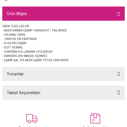
EŞARP
Ürün Bilgisi
 EŞARP
AL
ÜRÜN ÖZELLİKLERİ
- AKER KARMA EŞARP 1040600-971 TAŞ RENGİ
İPEK EŞARP 2025-2026 SONBAHAR KIŞ
M JAKAR ŞAL
- ORJİNAL ÜRÜN
- 100X100 CM EBATINDA
- %100 PES EŞARP
GRAM EŞARP
ği İpek Koton Şal
- SOFT KUMAŞ
- 4 MEVSİM KULLANIMA UYGUNDUR
- KANSEROJEN MADDE İÇERMEZ
ARP
- EŞARP ŞAL EVİ AKER EŞARP YETKİLİ BAYİSİDİR
Yorumlar
 EŞARP
LI ŞAL
EŞARP
KARLI ŞAL
Taksit Seçenekleri
Bu ürüne ilk yorumu siz yapın!
 ŞAL
Yorum Yaz
 ŞAL