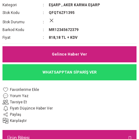
Kategori
EŞARP
,
AKER KARMA EŞARP
P 2025-2026 SONBAHAR KIŞ
E MONOGRAM ŞAL
Stok Kodu
QFQT6ZF1395
Stok Durumu
M JAKAR EŞARP
İNKIL MEDİNE İPEĞİ ŞAL
Barkod Kodu
MR12345672379
OOLTUCH PAMUK EŞARP
L
Fiyat
818,18 TL + KDV
GEL ŞİFON EŞARP
Gelince Haber Ver
LİĞİ İPEK KOTON EŞARP
WHATSAPPTAN SİPARİŞ VER
 EŞARP
LÜ ŞAL
Yorum Yaz
ARP
E İPEĞİ ŞAL
Tavsiye Et
Fiyatı Düşünce Haber Ver
L İPEK EŞARP
O ŞAL
Paylaş
Karşılaştır
ARP
ŞAL
Ürün Bilgisi