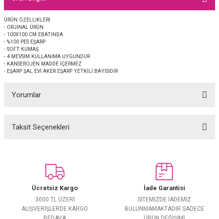
EŞARP
ÜRÜN ÖZELLİKLERİ
- ORJİNAL ÜRÜN
 EŞARP
AL
- 100X100 CM EBATINDA
- %100 PES EŞARP
- SOFT KUMAŞ
İPEK EŞARP 2025-2026 SONBAHAR KIŞ
M JAKAR ŞAL
- 4 MEVSİM KULLANIMA UYGUNDUR
- KANSEROJEN MADDE İÇERMEZ
- EŞARP ŞAL EVİ AKER EŞARP YETKİLİ BAYİSİDİR
GRAM EŞARP
ği İpek Koton Şal
Yorumlar
ARP
Taksit Seçenekleri
 EŞARP
LI ŞAL
Bu ürüne ilk yorumu siz yapın!
EŞARP
KARLI ŞAL
Yorum Yaz
 ŞAL
Ücretsiz Kargo
İade Garantisi
 ŞAL
3000 TL ÜZERİ
SİTEMİZDE İADEMİZ
ALIŞVERİŞLERDE KARGO
BULUNMAMAKTADIR SADECE
BEDAVA
ÜRÜN DEĞİŞİMİ