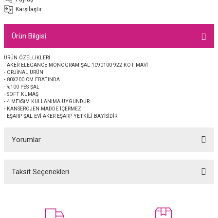
EŞARP
Karşılaştır
 EŞARP
AL
Ürün Bilgisi
İPEK EŞARP 2025-2026 SONBAHAR KIŞ
M JAKAR ŞAL
ÜRÜN ÖZELLİKLERİ
- AKER ELEGANCE MONOGRAM ŞAL 1090100-922 KOT MAVİ
- ORJİNAL ÜRÜN
GRAM EŞARP
ği İpek Koton Şal
- 80X200 CM EBATINDA
- %100 PES ŞAL
- SOFT KUMAŞ
- 4 MEVSİM KULLANIMA UYGUNDUR
ARP
- KANSEROJEN MADDE İÇERMEZ
- EŞARP ŞAL EVİ AKER EŞARP YETKİLİ BAYİSİDİR
 EŞARP
LI ŞAL
Yorumlar
EŞARP
KARLI ŞAL
Taksit Seçenekleri
 ŞAL
Bu ürüne ilk yorumu siz yapın!
 ŞAL
Yorum Yaz