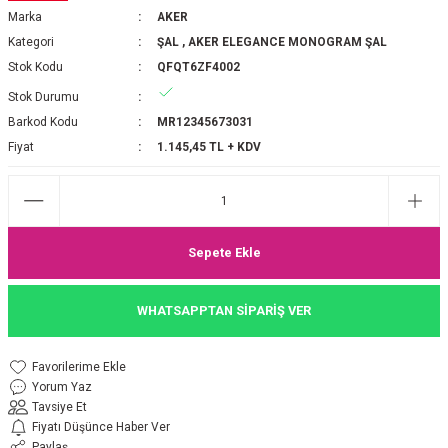
Marka
AKER
P 2025-2026 SONBAHAR KIŞ
E MONOGRAM ŞAL
Kategori
ŞAL
,
AKER ELEGANCE MONOGRAM ŞAL
Stok Kodu
QFQT6ZF4002
M JAKAR EŞARP
İNKIL MEDİNE İPEĞİ ŞAL
Stok Durumu
OOLTUCH PAMUK EŞARP
L
Barkod Kodu
MR12345673031
Fiyat
1.145,45 TL + KDV
GEL ŞİFON EŞARP
LİĞİ İPEK KOTON EŞARP
Sepete Ekle
 EŞARP
LÜ ŞAL
WHATSAPPTAN SİPARİŞ VER
ARP
E İPEĞİ ŞAL
L İPEK EŞARP
O ŞAL
Yorum Yaz
Tavsiye Et
ARP
ŞAL
Fiyatı Düşünce Haber Ver
Paylaş