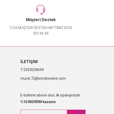
Müşteri Destek
7/24 MÜŞTERİ DESTEK HATTIMIZ 0535
303 46 94
İLETİŞİM
5353034694
murat.72@windowslive.com
E-bültene abone olun, ilk siparişinizde
%10 İNDİRİM kazanın