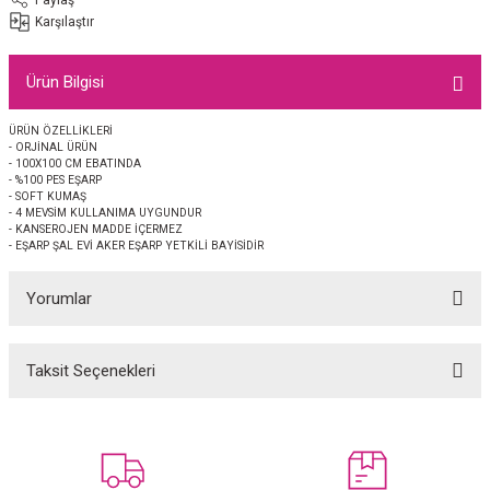
EŞARP
Karşılaştır
 EŞARP
AL
Ürün Bilgisi
İPEK EŞARP 2025-2026 SONBAHAR KIŞ
M JAKAR ŞAL
ÜRÜN ÖZELLİKLERİ
- ORJİNAL ÜRÜN
- 100X100 CM EBATINDA
GRAM EŞARP
ği İpek Koton Şal
- %100 PES EŞARP
- SOFT KUMAŞ
- 4 MEVSİM KULLANIMA UYGUNDUR
- KANSEROJEN MADDE İÇERMEZ
ARP
- EŞARP ŞAL EVİ AKER EŞARP YETKİLİ BAYİSİDİR
 EŞARP
LI ŞAL
Yorumlar
EŞARP
KARLI ŞAL
Taksit Seçenekleri
Bu ürüne ilk yorumu siz yapın!
 ŞAL
 ŞAL
Yorum Yaz