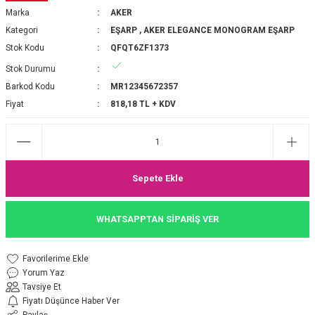
Marka
AKER
P 2025-2026 SONBAHAR KIŞ
E MONOGRAM ŞAL
Kategori
EŞARP
,
AKER ELEGANCE MONOGRAM EŞARP
Stok Kodu
QFQT6ZF1373
M JAKAR EŞARP
İNKIL MEDİNE İPEĞİ ŞAL
Stok Durumu
OOLTUCH PAMUK EŞARP
L
Barkod Kodu
MR12345672357
Fiyat
818,18 TL + KDV
GEL ŞİFON EŞARP
LİĞİ İPEK KOTON EŞARP
Sepete Ekle
 EŞARP
LÜ ŞAL
WHATSAPPTAN SİPARİŞ VER
ARP
E İPEĞİ ŞAL
L İPEK EŞARP
O ŞAL
Yorum Yaz
Tavsiye Et
ARP
ŞAL
Fiyatı Düşünce Haber Ver
Paylaş