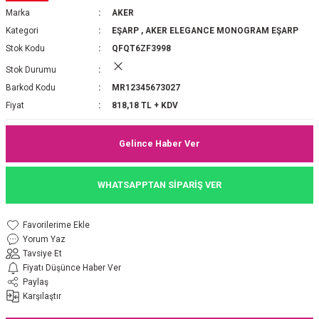
Marka
AKER
P 2025-2026 SONBAHAR KIŞ
E MONOGRAM ŞAL
Kategori
EŞARP
,
AKER ELEGANCE MONOGRAM EŞARP
Stok Kodu
QFQT6ZF3998
M JAKAR EŞARP
İNKIL MEDİNE İPEĞİ ŞAL
Stok Durumu
OOLTUCH PAMUK EŞARP
L
Barkod Kodu
MR12345673027
Fiyat
818,18 TL + KDV
GEL ŞİFON EŞARP
Gelince Haber Ver
LİĞİ İPEK KOTON EŞARP
WHATSAPPTAN SİPARİŞ VER
 EŞARP
LÜ ŞAL
ARP
E İPEĞİ ŞAL
Yorum Yaz
Tavsiye Et
L İPEK EŞARP
O ŞAL
Fiyatı Düşünce Haber Ver
Paylaş
ARP
ŞAL
Karşılaştır