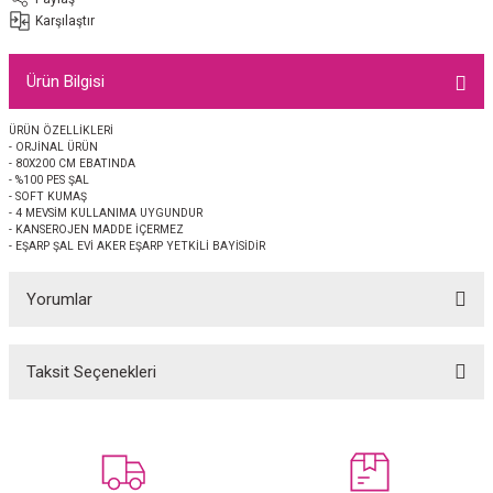
EŞARP
Karşılaştır
 EŞARP
AL
Ürün Bilgisi
İPEK EŞARP 2025-2026 SONBAHAR KIŞ
M JAKAR ŞAL
ÜRÜN ÖZELLİKLERİ
- ORJİNAL ÜRÜN
- 80X200 CM EBATINDA
GRAM EŞARP
ği İpek Koton Şal
- %100 PES ŞAL
- SOFT KUMAŞ
- 4 MEVSİM KULLANIMA UYGUNDUR
- KANSEROJEN MADDE İÇERMEZ
ARP
- EŞARP ŞAL EVİ AKER EŞARP YETKİLİ BAYİSİDİR
 EŞARP
LI ŞAL
Yorumlar
EŞARP
KARLI ŞAL
Taksit Seçenekleri
Bu ürüne ilk yorumu siz yapın!
 ŞAL
 ŞAL
Yorum Yaz