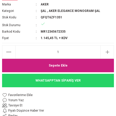
Marka
AKER
P 2025-2026 SONBAHAR KIŞ
E MONOGRAM ŞAL
Kategori
ŞAL
,
AKER ELEGANCE MONOGRAM ŞAL
Stok Kodu
QFQT6ZF1351
M JAKAR EŞARP
İNKIL MEDİNE İPEĞİ ŞAL
Stok Durumu
OOLTUCH PAMUK EŞARP
L
Barkod Kodu
MR12345672335
Fiyat
1.145,45 TL + KDV
GEL ŞİFON EŞARP
LİĞİ İPEK KOTON EŞARP
Sepete Ekle
 EŞARP
LÜ ŞAL
WHATSAPPTAN SİPARİŞ VER
ARP
E İPEĞİ ŞAL
L İPEK EŞARP
O ŞAL
Yorum Yaz
Tavsiye Et
ARP
ŞAL
Fiyatı Düşünce Haber Ver
Paylaş