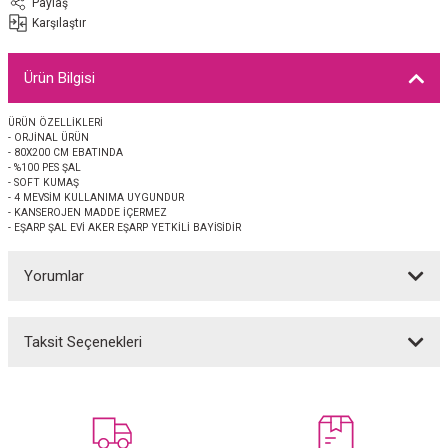
Paylaş
EŞARP
Karşılaştır
 EŞARP
AL
Ürün Bilgisi
İPEK EŞARP 2025-2026 SONBAHAR KIŞ
M JAKAR ŞAL
ÜRÜN ÖZELLİKLERİ
- ORJİNAL ÜRÜN
- 80X200 CM EBATINDA
GRAM EŞARP
ği İpek Koton Şal
- %100 PES ŞAL
- SOFT KUMAŞ
- 4 MEVSİM KULLANIMA UYGUNDUR
ARP
- KANSEROJEN MADDE İÇERMEZ
- EŞARP ŞAL EVİ AKER EŞARP YETKİLİ BAYİSİDİR
 EŞARP
LI ŞAL
Yorumlar
EŞARP
KARLI ŞAL
Taksit Seçenekleri
Bu ürüne ilk yorumu siz yapın!
 ŞAL
 ŞAL
Yorum Yaz