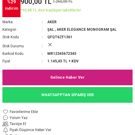
900,00 TL
1.260,00 TL
%29
P 2025-2026 SONBAHAR KIŞ
E MONOGRAM ŞAL
indirim
*92,68 TL den başlayan taksitlerle!
M JAKAR EŞARP
İNKIL MEDİNE İPEĞİ ŞAL
Marka
AKER
Kategori
ŞAL
,
AKER ELEGANCE MONOGRAM ŞAL
OOLTUCH PAMUK EŞARP
L
Stok Kodu
QFQT6ZF1361
Stok Durumu
GEL ŞİFON EŞARP
Barkod Kodu
MR12345672345
Fiyat
1.145,45 TL + KDV
LİĞİ İPEK KOTON EŞARP
Gelince Haber Ver
 EŞARP
LÜ ŞAL
WHATSAPPTAN SİPARİŞ VER
ARP
E İPEĞİ ŞAL
L İPEK EŞARP
O ŞAL
Yorum Yaz
Tavsiye Et
ARP
ŞAL
Fiyatı Düşünce Haber Ver